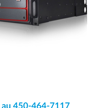
e au
450-464-7117