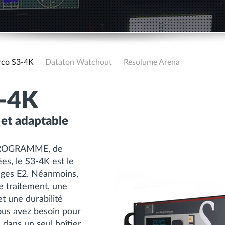
rco S3-4K
Dataton Watchout
Resolume Arena
-4K
et adaptable
s PROGRAMME, de
es, le S3-4K est le
ages E2. Néanmoins,
e traitement, une
et une durabilité
vous avez besoin pour
 dans un seul boîtier