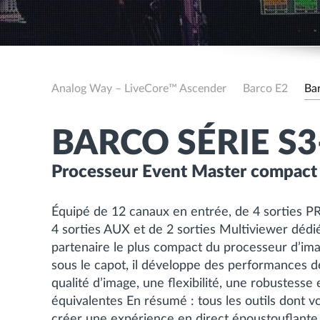
Analog Way – LiveCore™ Ascender
Barco E2
Ba
BARCO SÉRIE S3
Processeur Event Master compact 
Équipé de 12 canaux en entrée, de 4 sortie
4 sorties AUX et de 2 sorties Multiviewer dédié
partenaire le plus compact du processeur d’im
sous le capot, il développe des performances d
qualité d’image, une flexibilité, une robustesse 
équivalentes En résumé : tous les outils dont 
créer une expérience en direct époustouflante,